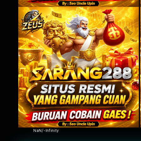
Open
media
6
in
modal
Open
of
NaN
/
-Infinity
media
8