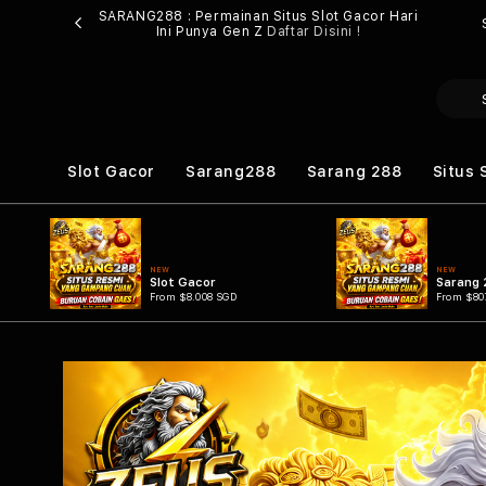
SARANG288 : Permainan Situs Slot Gacor Hari
ik
Ini Punya Gen Z
Daftar Disini !
Slot Gacor
Sarang288
Sarang 288
Situs 
NEW
NEW
Slot Gacor
Sarang 
From $8.008 SGD
From $80
Skip to
product
information