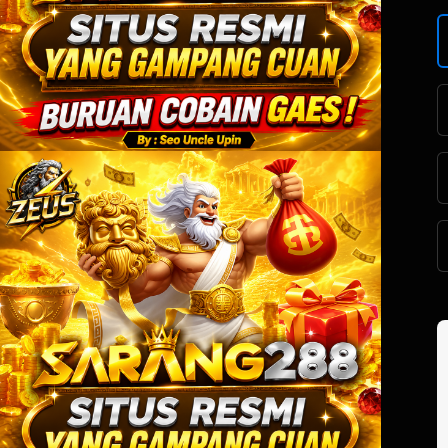
Open
media
3
in
modal