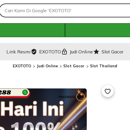
Search
for
items
or
shops
Link Resmi
EXOTOTO
Judi Online
Slot Gacor
EXOTOTO
Judi Online
Slot Gacor
Slot Thailand